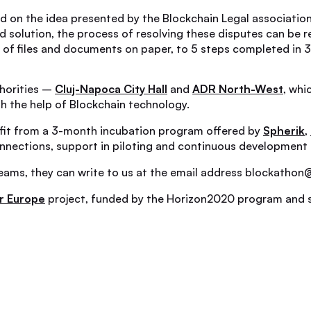
d on the idea presented by the Blockchain Legal association, 
 solution, the process of resolving these disputes can be r
n of files and documents on paper, to 5 steps completed in 
thorities –
Cluj-Napoca City Hall
and
ADR North-West
, whi
h the help of Blockchain technology.
efit from a 3-month incubation program offered by
Spherik
,
nnections, support in piloting and continuous development of
 teams, they can write to us at the email address blockatho
r Europe
project, funded by the Horizon2020 program and s