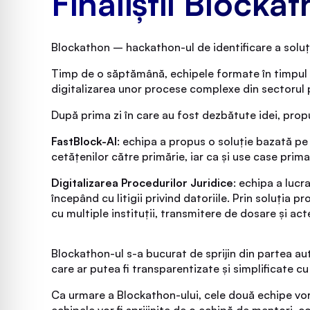
Finaliștii Blocka
Blockathon – hackathon-ul de identificare a soluți
Timp de o săptămână, echipele formate în timpul pr
digitalizarea unor procese complexe din sectorul pu
După prima zi în care au fost dezbătute idei, prop
FastBlock-AI
: echipa a propus o soluție bazată pe 
cetățenilor către primărie, iar ca și use case prima
Digitalizarea Procedurilor Juridice
: echipa a lucr
începând cu litigii privind datoriile. Prin soluția p
cu multiple instituții, transmitere de dosare și acte
Blockathon-ul s-a bucurat de sprijin din partea au
care ar putea fi transparentizate și simplificate c
Ca urmare a Blockathon-ului, cele două echipe vor
echipele vor fi sprijinite de o echipă de mentori, co