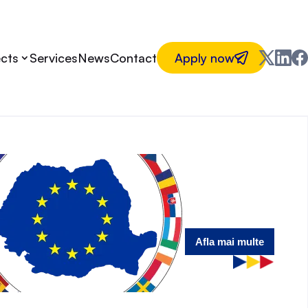
ects
Services
News
Contact
Apply now
Afla mai multe