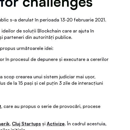
ctor challenges
blic s-a derulat în perioada 13-20 februarie 2021.
eilor de soluții Blockchain care ar ajuta în
și parteneri din autorități publice.
u propus următoarele idei:
or în procesul de depunere și executare a cererilor
a scop crearea unui sistem judiciar mai ușor,
s de la 15 pași și cel puțin 3 zile de interacțiuni
t
, care au propus o serie de provocări, procese
erik
,
Cluj Startups
și
Activize
. În cadrul acestuia,
ilor inițiale.