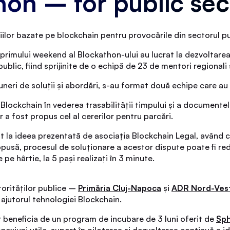
thon – for public se
ilor bazate pe blockchain pentru provocările din sectorul pu
imului weekend al Blockathon-ului au lucrat la dezvoltarea id
blic, fiind sprijinite de o echipă de 23 de mentori regionali 
uneri de soluții și abordări, s-au format două echipe care a
Blockchain în vederea trasabilității timpului și a documentel
r a fost propus cel al cererilor pentru parcări.
at la ideea prezentată de asociația Blockchain Legal, având c
ropusă, procesul de soluționare a acestor dispute poate fi redu
 pe hârtie, la 5 pași realizați în 3 minute.
torităților publice –
Primăria Cluj-Napoca
și
ADR Nord-Ves
u ajutorul tehnologiei Blockchain.
 beneficia de un program de incubare de 3 luni oferit de
Sph
nexiuni utile, suport în pilotarea și dezvoltarea continuă a ide